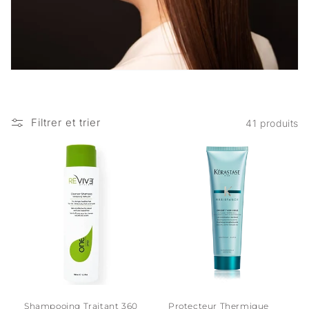
c
t
i
o
Filtrer et trier
41 produits
n
:
Shampooing Traitant 360
Protecteur Thermique