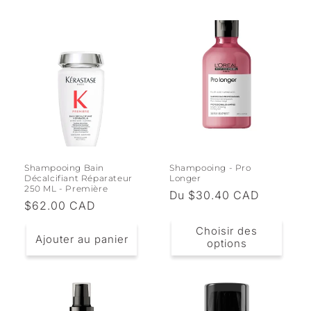
Shampooing Bain
Shampooing - Pro
Décalcifiant Réparateur
Longer
250 ML - Première
Prix
Du $30.40 CAD
Prix
$62.00 CAD
habituel
habituel
Choisir des
Ajouter au panier
options