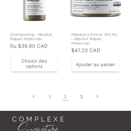
Shampooing - Absolut
Masque à Rincer 250 ML
Repair Molecular
- Absolut Repair
Molecular
Prix
Du $36.80 CAD
Prix
$47.20 CAD
habituel
habituel
Choisir des
Ajouter au panier
options
2
1
3