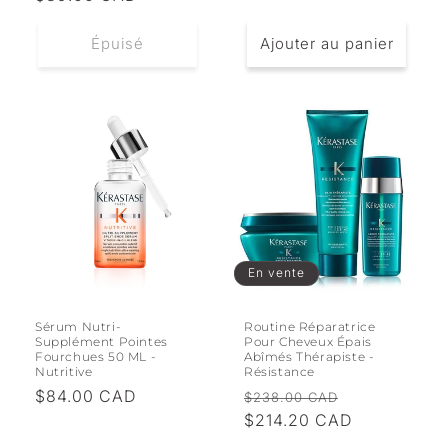
habituel
Épuisé
Ajouter au panier
En vente
Sérum Nutri-
Routine Réparatrice
Supplément Pointes
Pour Cheveux Épais
Fourchues 50 ML -
Abîmés Thérapiste -
Nutritive
Résistance
Prix
$84.00 CAD
Prix
Prix
$238.00 CAD
habituel
habituel
$214.20 CAD
promotionne