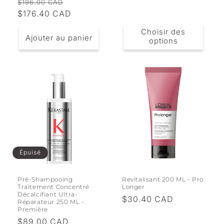
Prix
Prix
$196.00 CAD
habituel
habituel
$176.40 CAD
promotionnel
Choisir des
Ajouter au panier
options
Épuisé
Pré-Shampooing
Revitalisant 200 ML - Pro
Traitement Concentré
Longer
Décalcifiant Ultra-
Prix
$30.40 CAD
Réparateur 250 ML -
Première
habituel
Prix
$89.00 CAD