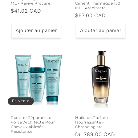
ML - Revive Procare
Ciment Thermique 150
ML - Architecte
Prix
$41.02 CAD
Prix
$67.00 CAD
habituel
habituel
Ajouter au panier
Ajouter au panier
En vente
Routine Réparatrice
Huile de Parfum
Force Architecte Pour
Nourrissante -
Cheveux Abîmés -
Chronologiste
Résistance
Prix
Du $89.00 CAD