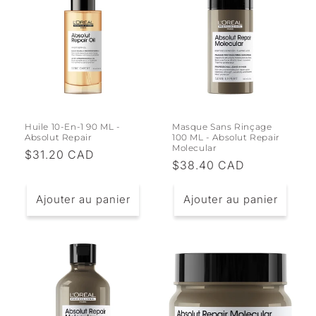
Huile 10-En-1 90 ML -
Masque Sans Rinçage
Absolut Repair
100 ML - Absolut Repair
Molecular
Prix
$31.20 CAD
Prix
$38.40 CAD
habituel
habituel
Ajouter au panier
Ajouter au panier